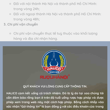
Đối với nội thành Hà Nội và thành phố Hồ Chí Minh:
trong vòng 24h;
Đối với ngoại thành Hà Nội và thành phố Hồ Chí Minh:
trong vòng 48h;
3. Chi phí vận chuyển
Chi phí vận chuyển thực tế tuỳ thuộc vào khối lượng
hàng và địa chỉ nhận hàng.
QUÝ KHÁCH VUI LÒNG CUNG CẤP THÔNG TIN.
CÔNG TY CỔ PHẦN RƯỢU VÀ NƯỚC GIẢI KHÁT
HALICO cam kết uống có trách nhiệm. Đó là lý do tại sao chúng tôi
HÀ NỘI
cần đảm bảo rằng bạn ở trên độ tuổi uống rượu hợp pháp và được
phép xem trang web này một cách hợp pháp. Bằng cách nhấp vào
xác nhận "Gửi thông tin” là bạn đồng ý với các điều khoản của trang
Địa chỉ:
94 Lò Đúc, Phường Hai Bà Trưng, Thành phố Hà