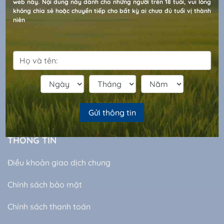
web này. Nội dung này dành cho những người trên 18 tuổi, vui lòng
Nội
không chia sẻ hoặc chuyển tiếp cho bất kỳ ai chưa đủ tuổi vị thành
niên
Hotline:
094.408.6655
Email:
halico.ecom@halico.com.vn
Số giấy chứng nhận đăng ký kinh doanh: 0100102245, cấp lần
đầu 06/12/2006 và 15/03/2023, nơi cấp: Sở kế hoạch và đầu
tư TP. Hà Nội.
Giấy phép sản xuất rượu số 10315/GP-BCT cấp ngày
31/12/2013 và 450/GP-BCT cấp ngày 19/11/2020 do Bộ Công
Gửi thông tin
Thương cấp phép.
THÔNG TIN
Điều khoản giao dịch chung
Chính sách bảo mật
Chính sách thanh toán