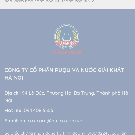
hóa, đảm bảo hàng hóa lưu thông hợp lệ v.v..
CÔNG TY CỔ PHẦN RƯỢU VÀ NƯỚC GIẢI KHÁT
HÀ NỘI
Địa chỉ:
94 Lò Đúc, Phường Hai Bà Trưng, Thành phố Hà
Nội
Hotline:
094.408.6655
Email:
halico.ecom@halico.com.vn
Số giấy chứng nhận đăng ký kinh doanh: 0100102245, cấp lần