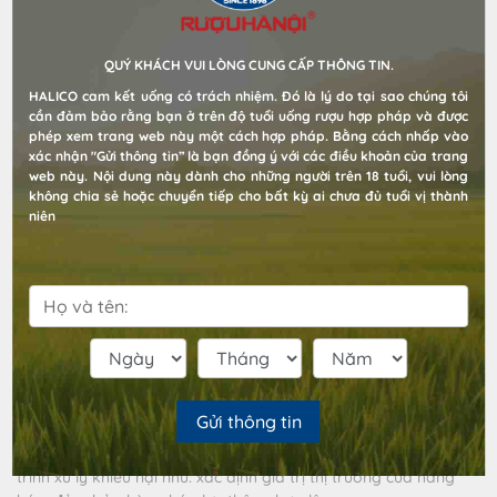
phải từ đủ 18 tuổi trở lên khi giao hàng
.
Chịu trách nhiệm giao
toàn bộ hàng hóa kèm hóa đơn chứng từ về sản phẩm cho
khách hàng.
QUÝ KHÁCH VUI LÒNG CUNG CẤP THÔNG TIN.
Tất cả các đơn hàng đều được đóng gói sẵn sàng trước khi
HALICO cam kết uống có trách nhiệm. Đó là lý do tại sao chúng tôi
vận chuyển, được niêm phong bởi
halico-muaruounhanh.com
cần đảm bảo rằng bạn ở trên độ tuổi uống rượu hợp pháp và được
phép xem trang web này một cách hợp pháp. Bằng cách nhấp vào
Đơn vị vận chuyển sẽ chỉ chịu trách nhiệm vận chuyển hàng
xác nhận "Gửi thông tin” là bạn đồng ý với các điều khoản của trang
web này. Nội dung này dành cho những người trên 18 tuổi, vui lòng
hóa theo nguyên tắc “nguyên đai, nguyên kiện.
không chia sẻ hoặc chuyển tiếp cho bất kỳ ai chưa đủ tuổi vị thành
niên
-
Trên bao bì tất cả các đơn hàng đều có thông tin:
Thông tin Người nhận, bao gồm: Tên người nhận, số điện thoại
và địa chỉ người nhận
Mã vận đơn của đơn hàng
Để đảm bảo an toàn cho hàng hóa, Chúng tôi sẽ gửi kèm hóa
đơn tài chính hoặc phiếu xuất kho hợp lệ của sản phẩm trong
bưu kiện (nếu có).
Gửi thông tin
Hóa đơn tài chính hoặc phiếu xuất kho là căn cứ hỗ trợ quá
trình xử lý khiếu nại như: xác định giá trị thị trường của hàng