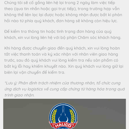
Chúng tôi sẽ cố gắng liên hệ lại trong 2 ngày làm việc tiếp
theo (qua tin nhắn hoặc gọi trực tiếp), trong trường hợp vẫn
không thể liên lạc lại được hoặc không nhận được bất kì phản
hồi nào từ phía quý khách, đơn hàng sẽ không còn hiệu lực.
Để kiểm tra thông tin hoặc tình trạng đơn hàng của quý
khách, xin vui lòng liên hệ với bộ phận Chăm sóc khách hàng.
Khi hàng được chuyển giao đến quý khách, xin vui lòng hoàn
tất việc thanh toán và ký xác nhận với nhân viên giao hàng
trước, sau đó quý khách vui lòng kiểm tra nếu sản phẩm có
bất kỳ lỗi hay khiếm khuyết nào. Xin quý khách vui lòng giữ lại
biên lại vận chuyển để kiểm tra.
*Lưu
ý:
Phân định trách nhiệm của thương nhân, tổ chức cung
ứng dịch vụ logistics về cung cấp chứng từ hàng hóa trong quá
trình giao nhận.
-
Theo quy định Điều 6 Nghị định 24/2020/ NĐ-CP: Chúng tôi
ủy quyền cho bên vận chuyển và bên vận chuyển có trách
nhiệm kiểm tra tuổi của người nhận hàng trong trường hợp
nghi ngờ về độ tuổi của người đó, bảo đảm người nhận hàng