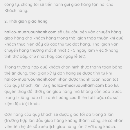
công ty, chúng tôi sẽ tiến hành gửi giao hàng tận nơi cho
Khách hàng.
2. Thời gian giao hàng
halico-muaruounhanh.com
sẽ yêu cầu bên vận chuyển hàng
giao hàng cho khách hàng trong thời gian thỏa thuận khi quý
khách thực hiện đầy đủ các thủ tục đặt hàng. Thời gian vận
chuyển hàng thường mất ít nhất 3 - 5 ngày làm việc (không
tính thứ bảy, chủ nhật hay các ngày lễ tết).
Trong trường hợp quý khách chọn hình thức thanh toàn bằng
thẻ tín dụng, thời gian xử lý đơn hàng sẽ được tính từ khi
halico-muaruounhanh.com
nhận được thanh toán hoàn tất
của quý khách. Xin lưu ý
halico-muaruounhanh.com
bảo lưu
quyền thay đổi thời gian giao hàng mà không cần báo trước
trong trường hợp chịu ảnh hưởng của thiên tai hoặc các sự
kiện đặc biệt khác.
Đơn hàng của quý khách sẽ được giao tối đa trong 2 lần
(trường hợp lần đầu giao hàng không thành công, sẽ có nhân
viên liên hệ để sắp xếp lịch giao hàng lần 2 với quý khách.