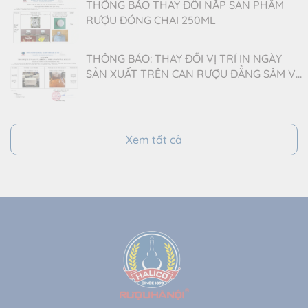
THÔNG BÁO THAY ĐỔI NẮP SẢN PHẨM
RƯỢU ĐÓNG CHAI 250ML
THÔNG BÁO: THAY ĐỔI VỊ TRÍ IN NGÀY
SẢN XUẤT TRÊN CAN RƯỢU ĐẲNG SÂM VÀ
BA KÍCH 2 LÍT
Xem tất cả