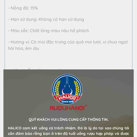
- Nồng độ: 15%
- Hạn sử dụng: Không có hạn sử dụng
- Màu sắc: Chất lỏng màu nâu hổ phách
- Hương vị: Có mùi đặc trưng của quả mơ tươi, vị chua ngọt
hài hòa, êm dịu
HƯỚNG DẪN SỬ DỤNG: để đảm bảo độ ngon của rượu tới
mức ngon nhất nên ướp rượu vào trong ngăn mát ( 14-18
độ C) trước khi sử dụng
BẢO QUẢN:
- Nhiệt độ phòng,
QUÝ KHÁCH VUI LÒNG CUNG CẤP THÔNG TIN.
HALICO cam kết uống có trách nhiệm. Đó là lý do tại sao chúng tôi
- Nơi khô ráo thoáng mát,
cần đảm bảo rằng bạn ở trên độ tuổi uống rượu hợp pháp và được