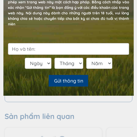
phép xem trang web này một cách hợp pháp. Bằng cách nhấp vào
- Bảo quản tủ mát thì chất lượng sản phẩm sẽ tốt nhất
xác nhận "Gửi thông tin” là bạn đồng ý với các điều khoản của trang
web này. Nội dung này dành cho những người trên 18 tuổi, vui lòng
không chia sẻ hoặc chuyển tiếp cho bất kỳ ai chưa đủ tuổi vị thành
niên
LƯU Ý:
-Sản phẩm là chai thủy tinh dễ vỡ do vậy khách hàng nên
đặt từ 2-4 chai/đơn để giảm thiểu rủi ro trong quá trình
vận chuyển
- Sản phẩm dành cho người trên 18 tuổi
- Không dành cho phụ nữ mang thai.
Gửi thông tin
- Thưởng thức có trách nhiệm, đã uống đồ uống có cồn thì
không lái xe.
Sản phẩm liên quan