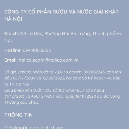
CÔNG TY CỔ PHẦN RƯỢU VÀ NƯỚC GIẢI KHÁT
HÀ NỘI
Địa chỉ:
94 Lò Đúc, Phường Hai Bà Trưng, Thành phố Hà
Nội
Hotline:
094.408.6655
Email:
halico.ecom@halico.com.vn
Số giấy chứng nhận đăng ký kinh doanh: 0100102245, cấp lần
đầu 06/12/2006 và 15/03/2023, nơi cấp: Sở kế hoạch và đầu
tư TP. Hà Nội.
Giấy phép sản xuất rượu số 10315/GP-BCT cấp ngày
31/12/2013 và 450/GP-BCT cấp ngày 19/11/2020 do Bộ Công
Thương cấp phép.
THÔNG TIN
Điều khoản giao dịch chung