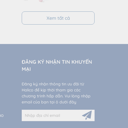
CAN RƯỢU ĐẲNG
SÂM VÀ BA KÍCH 2
LÍT
Xem tất cả
ĐĂNG KÝ NHẬN TIN KHUYẾN
MẠI
Đăng ký nhận thông tin ưu đãi từ
Halico để kịp thời tham gia các
chương trình hấp dẫn. Vui lòng nhập
email của bạn tại ô dưới đây
ao