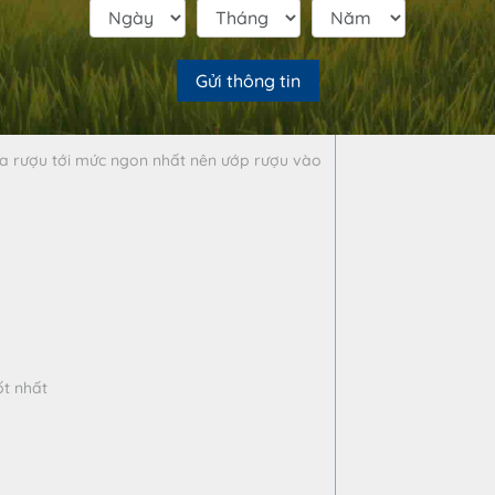
 có mùi, vị lạ.
Gửi thông tin
rượu tới mức ngon nhất nên ướp rượu vào
ốt nhất