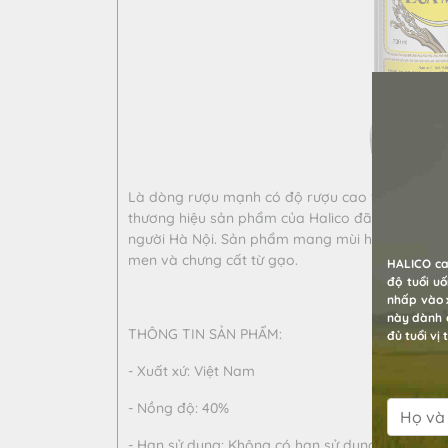
Là dòng rượu mạnh có độ rượu cao và được ngườ
thương hiệu sản phẩm của Halico đã có từ đầu 
người Hà Nội. Sản phẩm mang mùi hương tinh kh
men và chưng cất từ gạo.
HALICO ca
độ tuổi u
nhấp vào x
này dành c
THÔNG TIN SẢN PHẨM:
đủ tuổi vị
- Xuất xứ: Việt Nam
- Nồng độ: 40%
- Hạn sử dụng: Không có hạn sử dụng