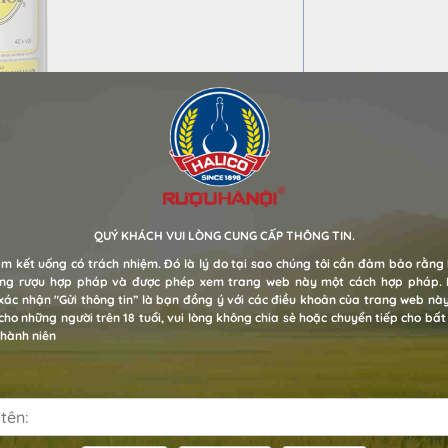
i tiêu dùng yêu thích. Rượu Lúa Mới là
những năm 70 trong thói quen tiêu dùng của
QUÝ KHÁCH VUI LÒNG CUNG CẤP THÔNG TIN.
iết, vị nồng đượm đặc trưng của rượu lên
m kết uống có trách nhiệm. Đó là lý do tại sao chúng tôi cần đảm bảo rằng 
ống rượu hợp pháp và được phép xem trang web này một cách hợp pháp.
ác nhận "Gửi thông tin” là bạn đồng ý với các điều khoản của trang web nà
ho những người trên 18 tuổi, vui lòng không chia sẻ hoặc chuyển tiếp cho bất
 thành niên