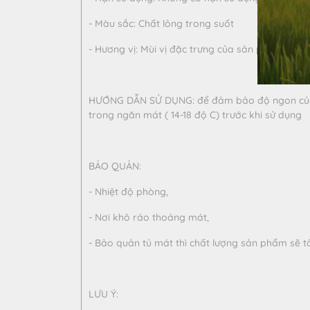
- Màu sắc: Chất lỏng trong suốt
- Hương vị: Mùi vị đặc trưng của sản phẩm, không
HƯỚNG DẪN SỬ DỤNG: để đảm bảo độ ngon của 
trong ngăn mát ( 14-18 độ C) trước khi sử dụng
BẢO QUẢN:
- Nhiệt độ phòng,
- Nơi khô ráo thoáng mát,
- Bảo quản tủ mát thì chất lượng sản phẩm sẽ t
LƯU Ý: