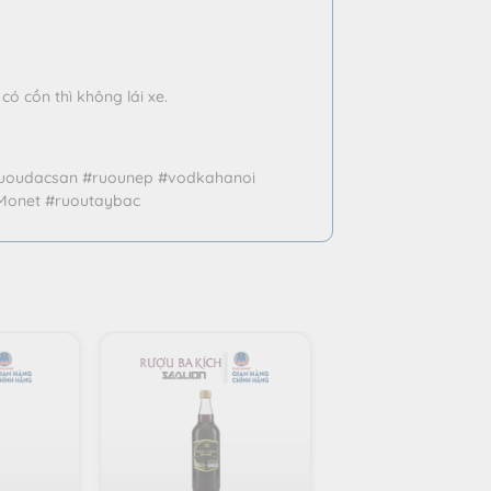
ó cồn thì không lái xe.
uoudacsan #ruounep #vodkahanoi
Monet #ruoutaybac