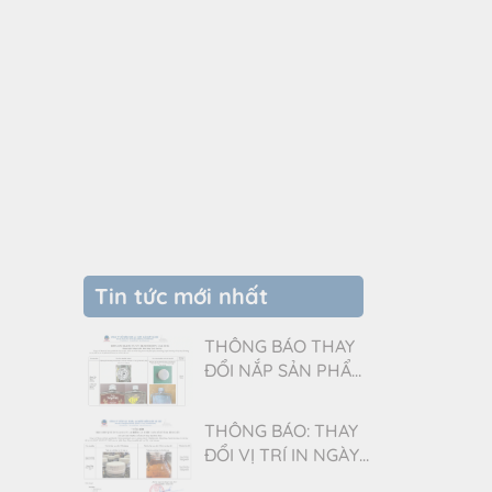
Tin tức mới nhất
THÔNG BÁO THAY
ĐỔI NẮP SẢN PHẨM
RƯỢU ĐÓNG CHAI
250ML
THÔNG BÁO: THAY
ĐỔI VỊ TRÍ IN NGÀY
SẢN XUẤT TRÊN