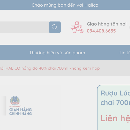
Chào mừng bạn đến với Halico
Giao hàng tận nơi
094.408.6655
Thương hiệu và sản phẩm
Tin t
ới HALICO nồng độ 40% chai 700ml không kèm hộp
Rượu Lú
chai 70
Liên h