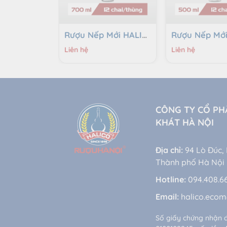
Rượu Nếp Mới HALICO nồng độ 40% HALICO chai 700ml không kèm hộp
Liên hệ
Liên hệ
CÔNG TY CỔ PH
KHÁT HÀ NỘI
Địa chỉ:
94 Lò Đúc,
Thành phố Hà Nội
Hotline:
094.408.6
Email:
halico.eco
Số giấy chứng nhận 