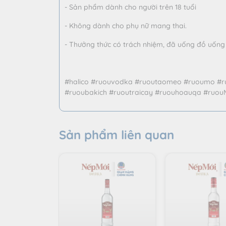
- Sản phẩm dành cho người trên 18 tuổi
- Không dành cho phụ nữ mang thai.
- Thưởng thức có trách nhiệm, đã uống đồ uống c
#halico #ruouvodka #ruoutaomeo #ruoumo #r
#ruoubakich #ruoutraicay #ruouhoauqa #ruou
Sản phẩm liên quan