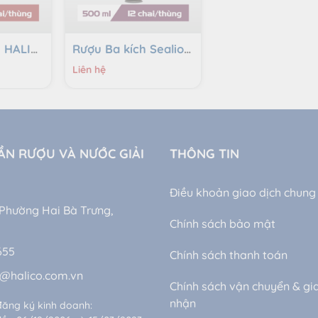
Rượu Nếp Mới HALICO nồng độ 30% HALICO chai 500ml không kèm hộp
Rượu Ba kích Sealion nồng độ 33% đóng chai thuỷ tinh 500ml không kèm hộp
Liên hệ
ẦN RƯỢU VÀ NƯỚC GIẢI
THÔNG TIN
Điều khoản giao dịch chung
 Phường Hai Bà Trưng,
Chính sách bảo mật
655
Chính sách thanh toán
m@halico.com.vn
Chính sách vận chuyển & gi
nhận
đăng ký kinh doanh: