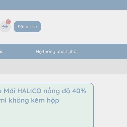
0
Đặt online
ức
Hệ thống phân phối
a Mới HALICO nồng độ 40%
0ml không kèm hộp
ệ