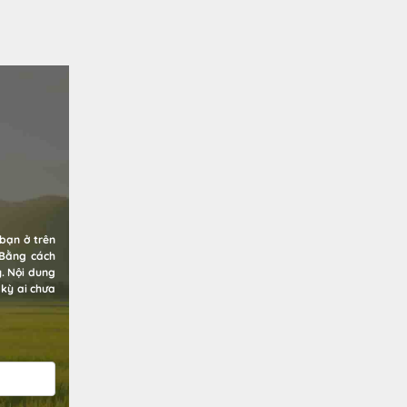
bạn ở trên
 Bằng cách
y. Nội dung
 kỳ ai chưa