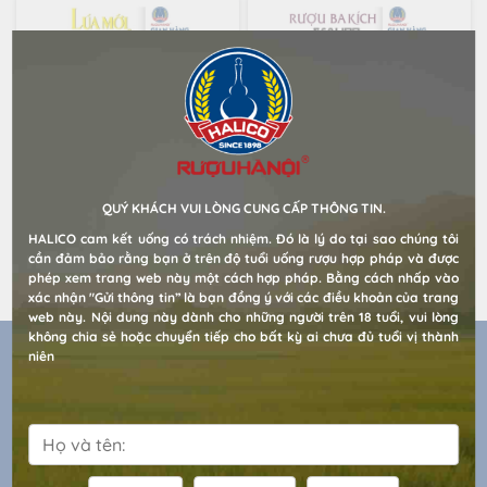
QUÝ KHÁCH VUI LÒNG CUNG CẤP THÔNG TIN.
Rượu Lúa Mới HALICO nồng độ 40% chai 700ml không kèm hộp
Rượu Ba kích Sealion nồng độ 33% đóng chai thuỷ tinh 500ml không kèm hộp
HALICO cam kết uống có trách nhiệm. Đó là lý do tại sao chúng tôi
cần đảm bảo rằng bạn ở trên độ tuổi uống rượu hợp pháp và được
Liên hệ
Liên hệ
phép xem trang web này một cách hợp pháp. Bằng cách nhấp vào
xác nhận "Gửi thông tin” là bạn đồng ý với các điều khoản của trang
web này. Nội dung này dành cho những người trên 18 tuổi, vui lòng
không chia sẻ hoặc chuyển tiếp cho bất kỳ ai chưa đủ tuổi vị thành
niên