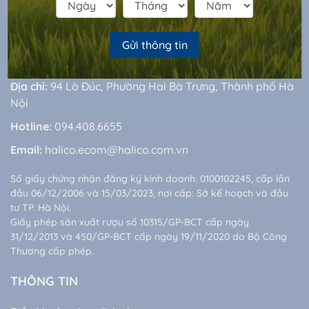
CÔNG TY CỔ PHẦN RƯỢU VÀ NƯỚC GIẢI KHÁT
Gửi thông tin
HÀ NỘI
Địa chỉ:
94 Lò Đúc, Phường Hai Bà Trưng, Thành phố Hà
Nội
Hotline:
094.408.6655
Email:
halico.ecom@halico.com.vn
Số giấy chứng nhận đăng ký kinh doanh: 0100102245, cấp lần
đầu 06/12/2006 và 15/03/2023, nơi cấp: Sở kế hoạch và đầu
tư TP. Hà Nội.
Giấy phép sản xuất rượu số 10315/GP-BCT cấp ngày
31/12/2013 và 450/GP-BCT cấp ngày 19/11/2020 do Bộ Công
Thương cấp phép.
THÔNG TIN